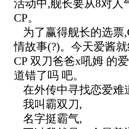
活动中,舰长要从8对人
CP。
为了赢得舰长的选票,
情故事(?)。今天爱酱
CP 双刀爸爸x吼姆 
道错了吗 吧。
在外传中寻找恋爱难
我叫霸双刀,
名字挺霸气,