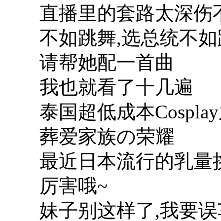
直播里的套路太深伤
不如跳舞,选总统不如
请帮她配一首曲
我也就看了十几遍
泰国超低成本Cospla
葬爱家族の荣耀
最近日本流行的乳量
厉害哦~
妹子别这样了,我要误