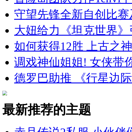
守望先锋全新自创比赛
大妞给力《坦克世界》
如何获得12胜 上古之
调戏神仙姐姐! 女侠
德罗巴助推 《行星边
最新推荐的主题