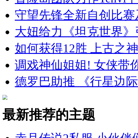
守望先锋全新自创比赛
大妞给力《坦克世界》
如何获得12胜 上古之
调戏神仙姐姐! 女侠
德罗巴助推 《行星边
最新推荐的主题