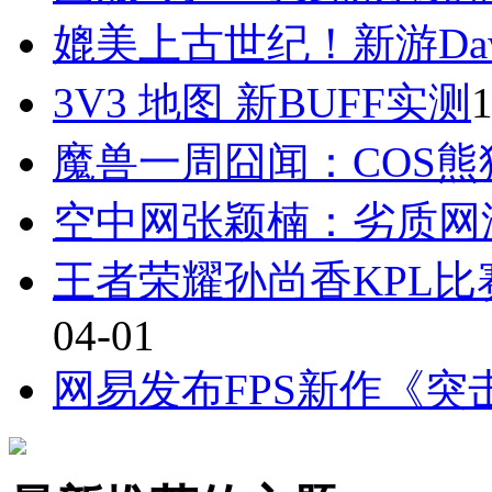
媲美上古世纪！新游Daw
3V3 地图 新BUFF实测
1
魔兽一周囧闻：COS熊
空中网张颖楠：劣质网
王者荣耀孙尚香KPL比
04-01
网易发布FPS新作《突