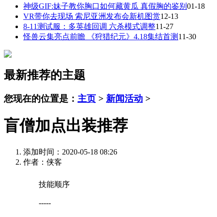
神级GIF:妹子教你胸口如何藏黄瓜 真假胸的鉴别
01-18
VR带你去现场 索尼亚洲发布会新机图赏
12-13
8-11测试服：多英雄回调 六杀模式调整
11-27
怪兽云集亮点前瞻 《狩猎纪元》4.18集结首测
11-30
最新推荐的主题
您现在的位置是：
主页
>
新闻活动
>
盲僧加点出装推荐
添加时间：2020-05-18 08:26
作者：侠客
技能顺序
-----