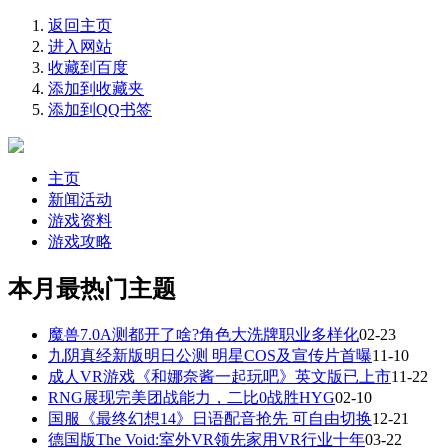
返回主页
进入网站
收藏到百度
添加到收藏夹
添加到QQ书签
主页
新闻活动
游戏资料
游戏攻略
本月最热门主题
魔兽7.0A测都开了啥?角色大洗牌职业多样化
02-23
九阴真经新版明日公测 明星COS及宣传片首曝
11-10
成人VR游戏《和娜奈酱一起玩吧》英文版已上市
11-22
RNG展现完美团战能力，二比0战胜HYG
02-10
国服《最终幻想14》日语配音抢先 可自由切换
12-21
德国版The Void:室外VR领先家用VR行业十年
03-22