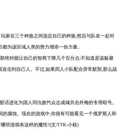
。玩家在三个种族之间选定自己的种族,然后与队友一起对
务后都为该区域人类的势力增添一份力量。
,那绝对能让自己的智商下降几个百分点:不知道是该躲避
攻击到自己人。不过,如果四人小队配合异常默契,那么战
素质的脏话进化为国人同仇敌忾众志成城共击外侮的专用暗号。
洗脑神词的腐蚀。现在的游戏中,你很有可能看见一个俄罗斯人和
些游戏有这样的魔性?(文/TTK-小桉)