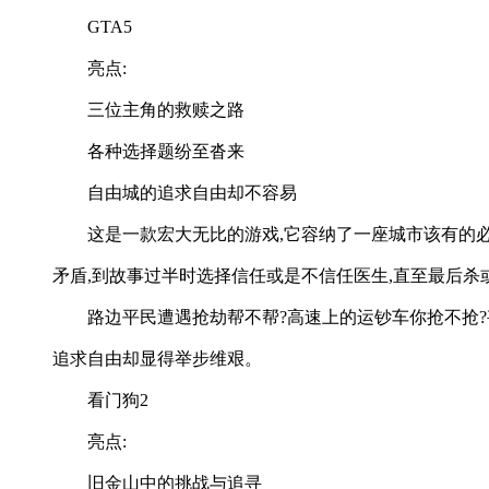
GTA5
亮点:
三位主角的救赎之路
各种选择题纷至沓来
自由城的追求自由却不容易
这是一款宏大无比的游戏,它容纳了一座城市该有的
矛盾,到故事过半时选择信任或是不信任医生,直至最后杀
路边平民遭遇抢劫帮不帮?高速上的运钞车你抢不抢
追求自由却显得举步维艰。
看门狗2
亮点:
旧金山中的挑战与追寻