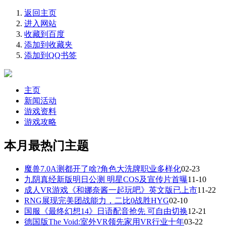
返回主页
进入网站
收藏到百度
添加到收藏夹
添加到QQ书签
主页
新闻活动
游戏资料
游戏攻略
本月最热门主题
魔兽7.0A测都开了啥?角色大洗牌职业多样化
02-23
九阴真经新版明日公测 明星COS及宣传片首曝
11-10
成人VR游戏《和娜奈酱一起玩吧》英文版已上市
11-22
RNG展现完美团战能力，二比0战胜HYG
02-10
国服《最终幻想14》日语配音抢先 可自由切换
12-21
德国版The Void:室外VR领先家用VR行业十年
03-22