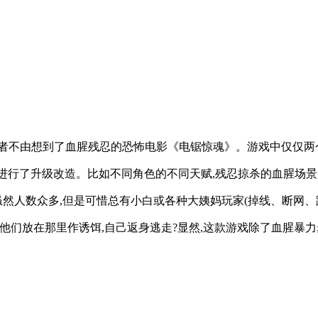
让笔者不由想到了血腥残忍的恐怖电影《电锯惊魂》。游戏中仅仅两
进行了升级改造。比如不同角色的不同天赋,残忍掠杀的血腥场景
然人数众多,但是可惜总有小白或各种大姨妈玩家(掉线、断网、
把他们放在那里作诱饵,自己返身逃走?显然,这款游戏除了血腥暴