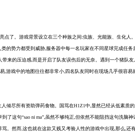
的亮点了。游戏背景设立在三个种族之间:虫族、光能族、生化人
下人类的势力都受到威胁,服务器中每一名玩家在不同星球完成任
人带来的压迫感,而是开启了队友误伤后的无奈。遇到一个猪队友
易,游戏中的地图往往都非常小,四名队友同时在现场几乎很容易就
得陌生人倾尽所有资助弹药食物。国骂在H1Z1中,显然已经从低
了这句“sao ni ma”,虽然不够纯正,但依然不能阻挡这句
骂。然而,这也就在这款又贱又考验人性的游戏中出现,那么,还有哪