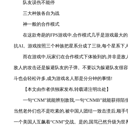
队友误伤不能停
三大种族各自为战
神一般的合作模式
在这款奇葩的FPS游戏中,合作模式几乎是游戏最大
抗AI。游戏按照三个种族把星系分成了三块,每个星系
而在游戏中,玩家们在合作模式下体验到的,并非是敌
敌人的攻击还是躲避队友的子弹。不要以为躲避队友很容
斗也会轻松许多,成为游戏名人那是分分钟的事情!
【本文由作者供独家发布,转载请注明出处】
一句“CNM”就能辨别敌我,一句“CNMB”就能获
当然老外们也不是吃素的,被中国人团结一致击溃后,顺手学到
一个美国人互飙着“CNM”交战。是的,国骂已然升级为世界