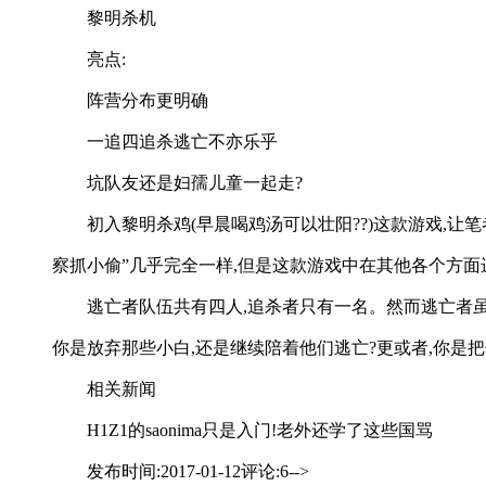
黎明杀机
亮点:
阵营分布更明确
一追四追杀逃亡不亦乐乎
坑队友还是妇孺儿童一起走?
初入黎明杀鸡(早晨喝鸡汤可以壮阳??)这款游戏,
察抓小偷”几乎完全一样,但是这款游戏中在其他各个方面
逃亡者队伍共有四人,追杀者只有一名。然而逃亡者虽
你是放弃那些小白,还是继续陪着他们逃亡?更或者,你是
相关新闻
H1Z1的saonima只是入门!老外还学了这些国骂
发布时间:2017-01-12评论:6-->