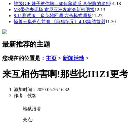
神级GIF:妹子教你胸口如何藏黄瓜 真假胸的鉴别
01-18
VR带你去现场 索尼亚洲发布会新机图赏
12-13
8-11测试服：多英雄回调 六杀模式调整
11-27
怪兽云集亮点前瞻 《狩猎纪元》4.18集结首测
11-30
最新推荐的主题
您现在的位置是：
主页
>
新闻活动
>
来互相伤害啊!那些比H1Z1更
添加时间：2020-05-26 16:32
作者：侠客
地狱潜者
亮点: