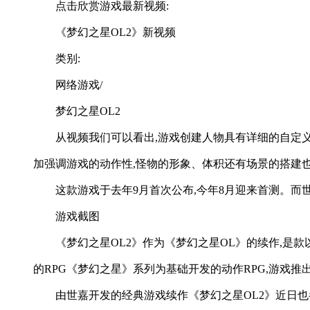
点击欣赏游戏最新视频:
《梦幻之星OL2》新视频
类别:
网络游戏/
梦幻之星OL2
从视频我们可以看出,游戏创建人物具有详细的自定
加强调游戏的动作性,怪物的形象、体积还有场景的搭建
这款游戏于去年9月首次公布,今年8月迎来首测。而世
游戏截图
《梦幻之星OL2》作为《梦幻之星OL》的续作,是款
的RPG《梦幻之星》系列为基础开发的动作RPG,游戏推
由世嘉开发的经典游戏续作《梦幻之星OL2》近日也参展