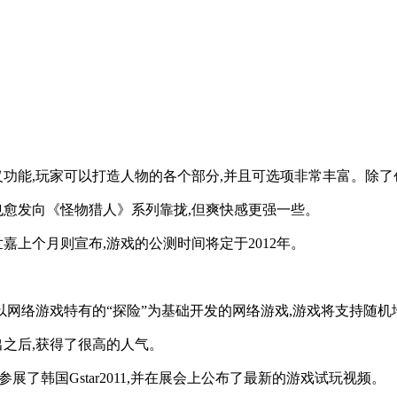
义功能,玩家可以打造人物的各个部分,并且可选项非常丰富。除了
也愈发向《怪物猎人》系列靠拢,但爽快感更强一些。
嘉上个月则宣布,游戏的公测时间将定于2012年。
以网络游戏特有的“探险”为基础开发的网络游戏,游戏将支持随机
出之后,获得了很高的人气。
了韩国Gstar2011,并在展会上公布了最新的游戏试玩视频。