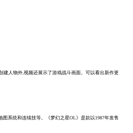
创建人物外,视频还展示了游戏战斗画面。可以看出新作更
地图系统和连续技等。《梦幻之星OL》是款以1987年发售