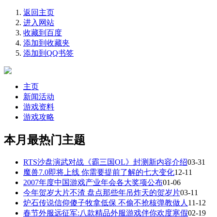
返回主页
进入网站
收藏到百度
添加到收藏夹
添加到QQ书签
主页
新闻活动
游戏资料
游戏攻略
本月最热门主题
RTS沙盘演武对战《霸三国OL》封测新内容介绍
03-31
魔兽7.0即将上线 你需要提前了解的七大变化
12-11
2007年度中国游戏产业年会各大奖项公布
01-06
今年贺岁大片不渣 盘点那些年吊炸天的贺岁片
03-11
炉石传说信仰傻子牧拿低保 不偷不抢核弹教做人
11-12
春节外服远征军:八款精品外服游戏伴你欢度寒假
02-19