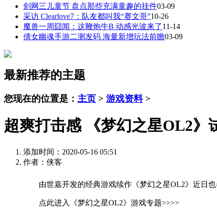
剑网三儿童节 盘点那些充满童趣的挂件
03-09
采访 Clearlove7：队友都叫我“赛文哥”
10-26
魔兽一周囧闻：这鞭炮牛B 动感光波来了
11-14
倩女幽魂手游二测发码 海量新增玩法前瞻
03-09
最新推荐的主题
您现在的位置是：
主页
>
游戏资料
>
超爽打击感 《梦幻之星OL2》
添加时间：2020-05-16 05:51
作者：侠客
由世嘉开发的经典游戏续作《梦幻之星OL2》近日也参展
点此进入《梦幻之星OL2》游戏专题>>>>