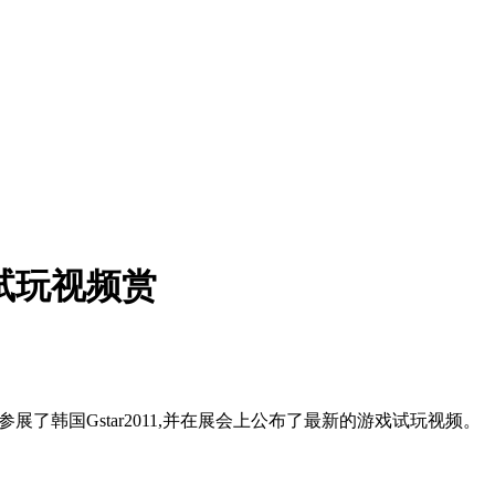
试玩视频赏
了韩国Gstar2011,并在展会上公布了最新的游戏试玩视频。